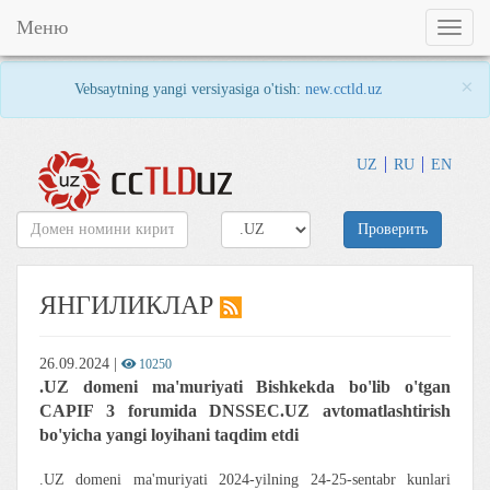
Меню
Toggl
naviga
×
Vebsaytning yangi versiyasiga o'tish:
new.cctld.uz
UZ
RU
EN
Проверить
ЯНГИЛИКЛАР
26.09.2024
|
10250
.UZ domeni ma'muriyati Bishkekda bo'lib o'tgan
CAPIF 3 forumida DNSSEC.UZ avtomatlashtirish
bo'yicha yangi loyihani taqdim etdi
.UZ domeni ma'muriyati 2024-yilning 24-25-sentabr kunlari