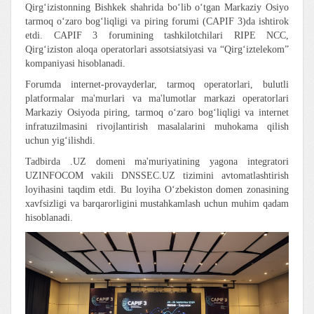
Qirg‘izistonning Bishkek shahrida bo‘lib o‘tgan Markaziy Osiyo
tarmoq o‘zaro bog‘liqligi va piring forumi (CAPIF 3)da ishtirok
etdi. CAPIF 3 forumining tashkilotchilari RIPE NCC,
Qirg‘iziston aloqa operatorlari assotsiatsiyasi va “Qirg‘iztelekom”
kompaniyasi hisoblanadi.
Forumda internet-provayderlar, tarmoq operatorlari, bulutli
platformalar ma'murlari va ma'lumotlar markazi operatorlari
Markaziy Osiyoda piring, tarmoq o‘zaro bog‘liqligi va internet
infratuzilmasini rivojlantirish masalalarini muhokama qilish
uchun yig‘ilishdi.
Tadbirda .UZ domeni ma'muriyatining yagona integratori
UZINFOCOM vakili DNSSEC.UZ tizimini avtomatlashtirish
loyihasini taqdim etdi. Bu loyiha O‘zbekiston domen zonasining
xavfsizligi va barqarorligini mustahkamlash uchun muhim qadam
hisoblanadi.