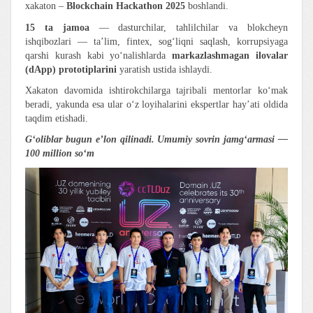
xakaton –
Blockchain Hackathon 2025
boshlandi.
15 ta jamoa
— dasturchilar, tahlilchilar va blokcheyn
ishqibozlari — ta’lim, fintex, sog‘liqni saqlash, korrupsiyaga
qarshi kurash kabi yo‘nalishlarda
markazlashmagan ilovalar
(dApp) prototiplarini
yaratish ustida ishlaydi.
Xakaton davomida ishtirokchilarga tajribali mentorlar ko‘mak
beradi, yakunda esa ular o‘z loyihalarini ekspertlar hay’ati oldida
taqdim etishadi.
G‘oliblar bugun e’lon qilinadi. Umumiy sovrin jamg‘armasi —
100 million so‘m