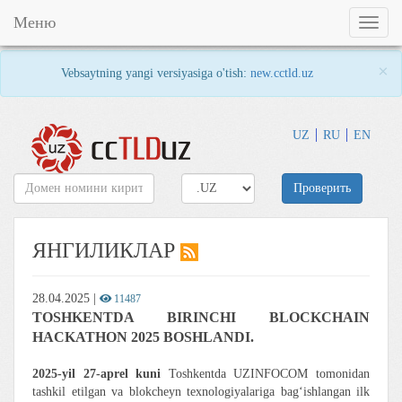
Меню
Toggl
naviga
×
Vebsaytning yangi versiyasiga o'tish:
new.cctld.uz
UZ
RU
EN
Проверить
ЯНГИЛИКЛАР
28.04.2025
|
11487
TOSHKENTDA BIRINCHI BLOCKCHAIN
HACKATHON 2025 BOSHLANDI.
2025-yil 27-aprel kuni
Toshkentda UZINFOCOM tomonidan
tashkil etilgan va blokcheyn texnologiyalariga bag‘ishlangan ilk