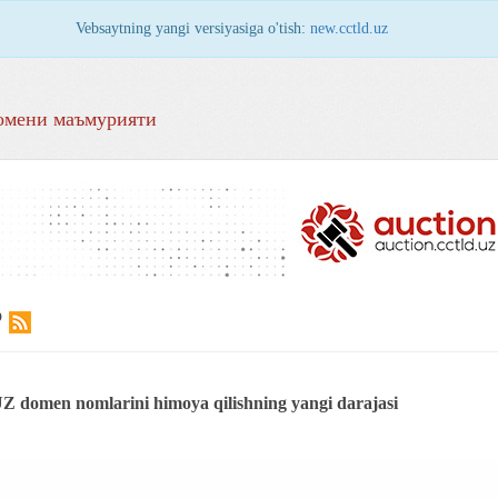
Vebsaytning yangi versiyasiga o'tish:
new.cctld.uz
омени маъмурияти
Р
UZ domen nomlarini himoya qilishning yangi darajasi