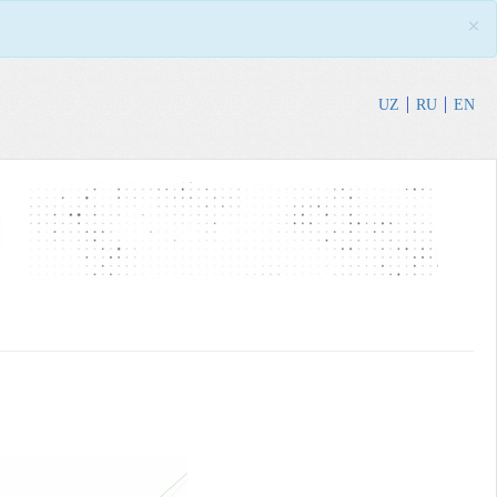
×
UZ
RU
EN