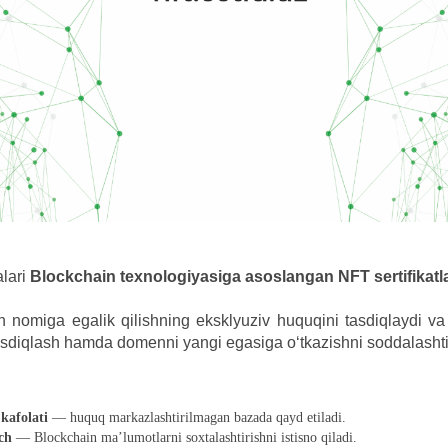
lari
Blockchain texnologiyasiga asoslangan NFT sertifikatl
 nomiga egalik qilishning eksklyuziv huquqini tasdiqlaydi va 
sdiqlash hamda domenni yangi egasiga o‘tkazishni soddalashti
kafolati
— huquq markazlashtirilmagan bazada qayd etiladi.
ch
— Blockchain ma’lumotlarni soxtalashtirishni istisno qiladi.