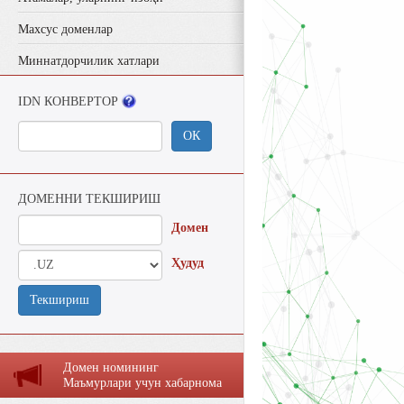
Махсус доменлар
Миннатдорчилик хатлари
IDN КОНВЕРТОР
ОК
ДОМЕННИ ТЕКШИРИШ
Домен
Ҳудуд
Текшириш
Домен номининг
Маъмурлaри учун хaбaрномa