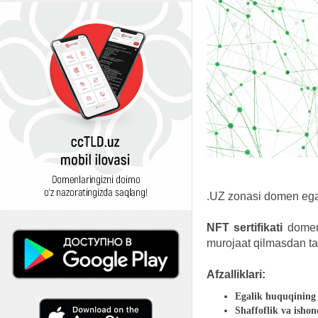
.UZ zonasi domen ega
NFT sertifikati
domen
murojaat qilmasdan ta
Afzalliklari:
Egalik huquqining 
Shaffoflik va ishon