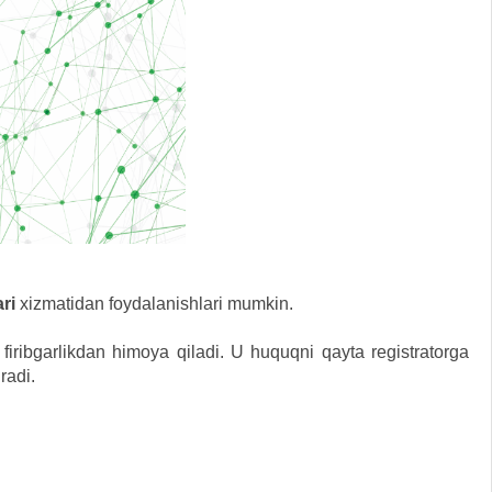
ari
xizmatidan foydalanishlari mumkin.
firibgarlikdan himoya qiladi. U huquqni qayta registratorga
radi.