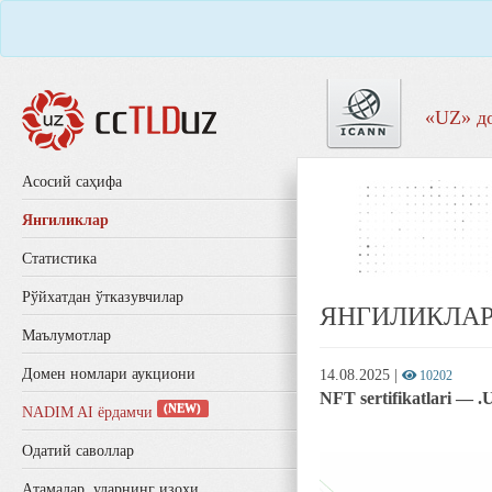
«UZ» д
Aсосий саҳифа
Янгиликлар
Статистика
Рўйхатдан ўтказувчилар
ЯНГИЛИКЛА
Маълумотлар
Домен номлари аукциони
14.08.2025
|
10202
NFT sertifikatlari — .
(NEW)
NADIM AI ёрдамчи
Одатий саволлар
Aтамалар, уларнинг изоҳи