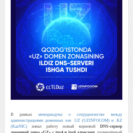
В рамках
меморандума о сотрудничестве между
администрациями доменных зон
.UZ (UZINFOCOM) и .KZ
(KazNIC)
начал работу новый корневой
DNS-сервер
доменной зоны «UZ» с ipv4 и ipv6 адресами
, размещённый