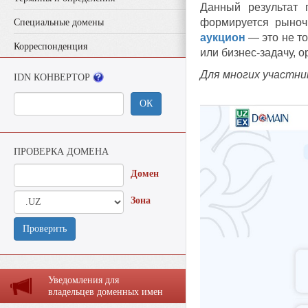
Данный результат 
формируется рыноч
Специальные домены
аукцион
— это не т
Корреспонденция
или бизнес-задачу, 
Для многих участни
IDN КОНВЕРТОР
ОК
ПРОВЕРКА ДОМЕНА
Домен
Зона
Проверить
Уведомления для
владельцев доменных имен