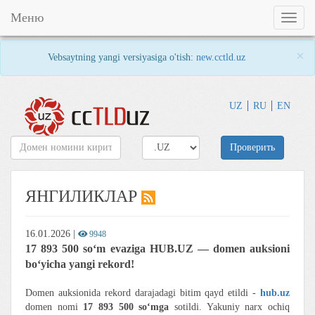
Меню
Toggl
naviga
×
Vebsaytning yangi versiyasiga o'tish:
new.cctld.uz
UZ
RU
EN
Проверить
ЯНГИЛИКЛАР
16.01.2026
|
9948
17 893 500 so‘m evaziga HUB.UZ — domen auksioni
bo‘yicha yangi rekord!
Domen auksionida rekord darajadagi bitim qayd etildi -
hub.uz
domen nomi
17 893 500 so‘mga
sotildi. Yakuniy narx ochiq