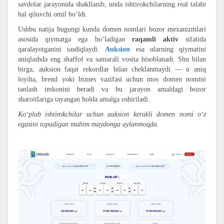
savdolar jarayonida shakllanib, unda ishtirokchilarning real talabi
hal qiluvchi omil bo‘ldi.
Ushbu natija bugungi kunda domen nomlari bozor mexanizmlari
asosida qiymatga ega bo‘ladigan
raqamli aktiv
sifatida
qaralayotganini tasdiqlaydi.
Auksion
esa ularning qiymatini
aniqlashda eng shaffof va samarali vosita hisoblanadi. Shu bilan
birga, auksion faqat rekordlar bilan cheklanmaydi — u aniq
loyiha, brend yoki biznes vazifasi uchun mos domen nomini
tanlash imkonini beradi va bu jarayon amaldagi bozor
sharoitlariga tayangan holda amalga oshiriladi.
Ko‘plab ishtirokchilar uchun auksion kerakli domen nomi o‘z
egasini topadigan muhim maydonga aylanmoqda.