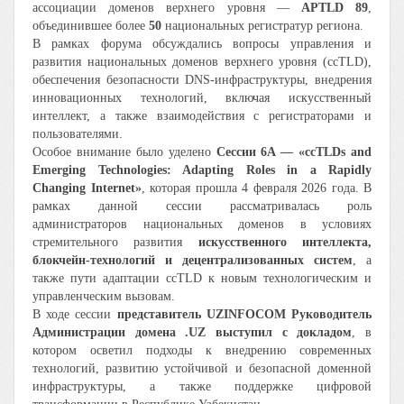
ассоциации доменов верхнего уровня —
APTLD 89
,
объединившее более
50
национальных регистратур региона.
В рамках форума обсуждались вопросы управления и
развития национальных доменов верхнего уровня (ccTLD),
обеспечения безопасности DNS-инфраструктуры, внедрения
инновационных технологий, включая искусственный
интеллект, а также взаимодействия с регистраторами и
пользователями.
Особое внимание было уделено
Сессии 6A — «ccTLDs and
Emerging Technologies: Adapting Roles in a Rapidly
Changing Internet»
, которая прошла 4 февраля 2026 года. В
рамках данной сессии рассматривалась роль
администраторов национальных доменов в условиях
стремительного развития
искусственного интеллекта,
блокчейн-технологий и децентрализованных систем
, а
также пути адаптации ccTLD к новым технологическим и
управленческим вызовам.
В ходе сессии
представитель UZINFOCOM Руководитель
Администрации домена .UZ выступил с докладом
, в
котором осветил подходы к внедрению современных
технологий, развитию устойчивой и безопасной доменной
инфраструктуры, а также поддержке цифровой