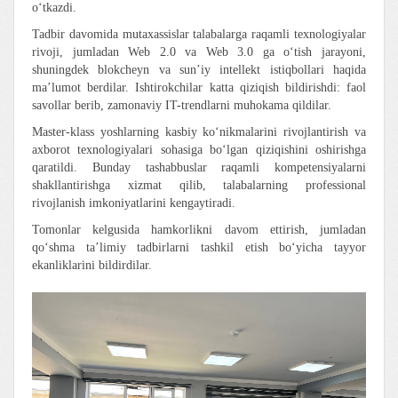
o‘tkazdi.
Tadbir davomida mutaxassislar talabalarga raqamli texnologiyalar
rivoji, jumladan Web 2.0 va Web 3.0 ga o‘tish jarayoni,
shuningdek blokcheyn va sun’iy intellekt istiqbollari haqida
ma’lumot berdilar. Ishtirokchilar katta qiziqish bildirishdi: faol
savollar berib, zamonaviy IT-trendlarni muhokama qildilar.
Master-klass yoshlarning kasbiy ko‘nikmalarini rivojlantirish va
axborot texnologiyalari sohasiga bo‘lgan qiziqishini oshirishga
qaratildi. Bunday tashabbuslar raqamli kompetensiyalarni
shakllantirishga xizmat qilib, talabalarning professional
rivojlanish imkoniyatlarini kengaytiradi.
Tomonlar kelgusida hamkorlikni davom ettirish, jumladan
qo‘shma ta’limiy tadbirlarni tashkil etish bo‘yicha tayyor
ekanliklarini bildirdilar.