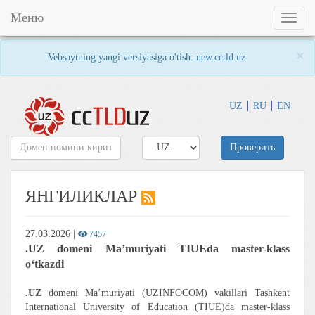
Меню
Toggl
naviga
×
Vebsaytning yangi versiyasiga o'tish:
new.cctld.uz
UZ
RU
EN
Проверить
ЯНГИЛИКЛАР
27.03.2026
|
7457
.UZ domeni Ma’muriyati TIUEda master-klass
o‘tkazdi
.UZ
domeni Ma’muriyati (UZINFOCOM) vakillari Tashkent
International University of Education (TIUE)da master-klass