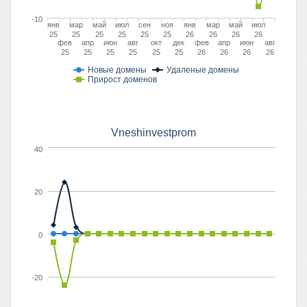
-10
янв
мар
май
июл
сен
ноя
янв
мар
май
июл
25
25
25
25
25
25
26
26
26
26
фев
апр
июн
авг
окт
дек
фев
апр
июн
авг
25
25
25
25
25
25
26
26
26
26
Новые домены
Удаленые домены
Прирост доменов
Vneshinvestprom
40
20
0
-20