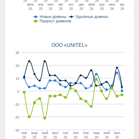
25
25
25
25
25
25
26
26
26
26
фев
апр
июн
авг
окт
дек
фев
апр
июн
авг
25
25
25
25
25
25
26
26
26
26
Новые домены
Удаленые домены
Прирост доменов
OOO «UNITEL»
30
20
10
0
-10
-20
-30
янв
мар
май
июл
сен
ноя
янв
мар
май
июл
25
25
25
25
25
25
26
26
26
26