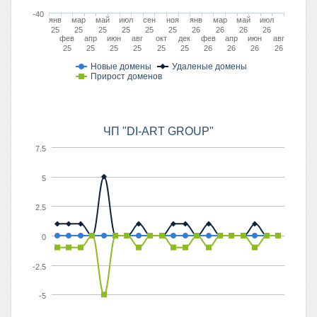
-40
янв
мар
май
июл
сен
ноя
янв
мар
май
июл
25
25
25
25
25
25
26
26
26
26
фев
апр
июн
авг
окт
дек
фев
апр
июн
авг
25
25
25
25
25
25
26
26
26
26
Новые домены
Удаленые домены
Прирост доменов
ЧП "DI-ART GROUP"
7.5
5
2.5
0
-2.5
-5