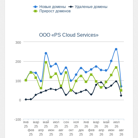
Новые домены
Удаленые домены
Прирост доменов
ООО «PS Cloud Services»
300
200
100
0
-100
янв
мар
май
июл
сен
ноя
янв
мар
май
июл
25
25
25
25
25
25
26
26
26
26
фев
апр
июн
авг
окт
дек
фев
апр
июн
авг
25
25
25
25
25
25
26
26
26
26