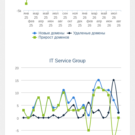
-5k
янв
мар
май
июл
сен
ноя
янв
мар
май
июл
25
25
25
25
25
25
26
26
26
26
фев
апр
июн
авг
окт
дек
фев
апр
июн
авг
25
25
25
25
25
25
26
26
26
26
Новые домены
Удаленые домены
Прирост доменов
IT Service Group
20
15
10
5
0
-5