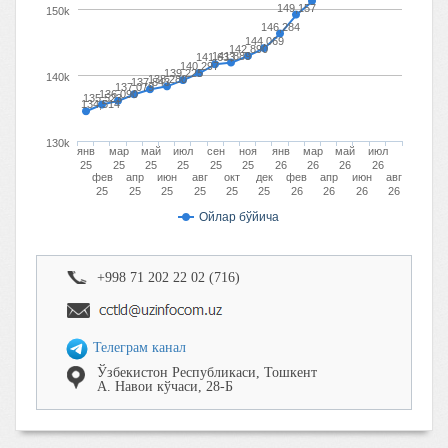
149,157
150k
146,284
144,069
142,890
141,889
141,633
140,297
139,225
140k
138,280
137,843
137,079
136,090
135,523
134,514
130k
янв
мар
май
июл
сен
ноя
янв
мар
май
июл
25
25
25
25
25
25
26
26
26
26
фев
апр
июн
авг
окт
дек
фев
апр
июн
авг
25
25
25
25
25
25
26
26
26
26
Ойлар бўйича
+998 71 202 22 02 (716)
Телеграм канал
Ўзбекистон Республикаcи, Тошкент
А. Навои кўчаси, 28-Б