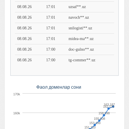
08.08.26
17:01
uzsaf**.uz
08.08.26
17:01
navoch**.uz
08.08.26
17:01
snilogisti**.uz
08.08.26
17:01
midea-ma**.uz
08.08.26
17:00
doc-gulno**.uz
08.08.26
17:00
tg-commer**.uz
Фaол доменлaр сони
170k
163,187
162,135
160k
158,598
155,808
153,499
151,220