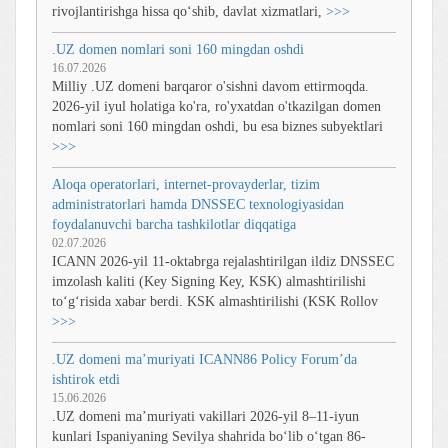
rivojlantirishga hissa qo‘shib, davlat xizmatlari,
>>>
.UZ domen nomlari soni 160 mingdan oshdi
16.07.2026
Milliy .UZ domeni barqaror o'sishni davom ettirmoqda.
2026-yil iyul holatiga ko'ra, ro'yxatdan o'tkazilgan domen
nomlari soni 160 mingdan oshdi, bu esa biznes subyektlari
>>>
Aloqa operatorlari, internet-provayderlar, tizim
administratorlari hamda DNSSEC texnologiyasidan
foydalanuvchi barcha tashkilotlar diqqatiga
02.07.2026
ICANN 2026-yil 11-oktabrga rejalashtirilgan ildiz DNSSEC
imzolash kaliti (Key Signing Key, KSK) almashtirilishi
toʻgʻrisida xabar berdi. KSK almashtirilishi (KSK Rollov
>>>
.UZ domeni ma’muriyati ICANN86 Policy Forum’da
ishtirok etdi
15.06.2026
.UZ domeni ma’muriyati vakillari 2026-yil 8–11-iyun
kunlari Ispaniyaning Sevilya shahrida bo‘lib o‘tgan 86-