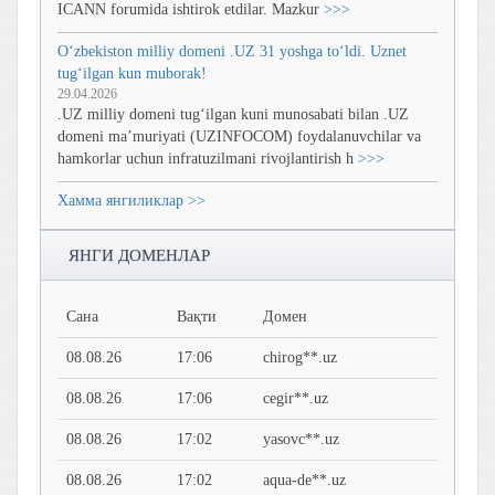
ICANN forumida ishtirok etdilar. Mazkur
>>>
O‘zbekiston milliy domeni .UZ 31 yoshga to‘ldi. Uznet
tug‘ilgan kun muborak!
29.04.2026
.UZ milliy domeni tug‘ilgan kuni munosabati bilan .UZ
domeni ma’muriyati (UZINFOCOM) foydalanuvchilar va
hamkorlar uchun infratuzilmani rivojlantirish h
>>>
Хамма янгиликлар >>
ЯНГИ ДОМЕНЛАР
Сана
Вақти
Домен
08.08.26
17:06
chirog**.uz
08.08.26
17:06
cegir**.uz
08.08.26
17:02
yasovc**.uz
08.08.26
17:02
aqua-de**.uz