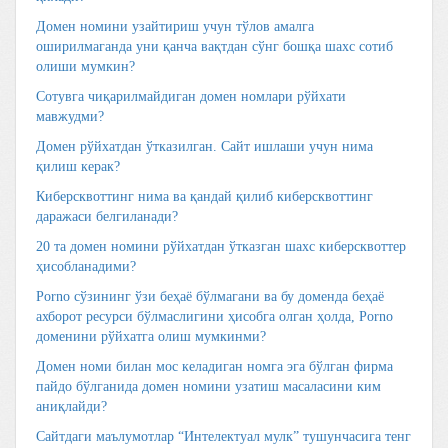
Домен номини узайтириш учун тўлов амалга
оширилмаганда уни қанча вақтдан сўнг бошқа шахс сотиб
олиши мумкин?
Сотувга чиқарилмайдиган домен номлари рўйхати
мавжудми?
Домен рўйхатдан ўтказилган. Сайт ишлаши учун нима
қилиш керак?
Киберсквоттинг нима ва қандай қилиб киберсквоттинг
даражаси белгиланади?
20 та домен номини рўйхатдан ўтказган шахс киберсквоттер
ҳисобланадими?
Porno сўзининг ўзи беҳаё бўлмагани ва бу доменда беҳаё
ахборот ресурси бўлмаслигини ҳисобга олган ҳолда, Porno
доменини рўйхатга олиш мумкинми?
Домен номи билан мос келадиган номга эга бўлган фирма
пайдо бўлганида домен номини узатиш масаласини ким
аниқлайди?
Сайтдаги маълумотлар “Интелектуал мулк” тушунчасига тенг