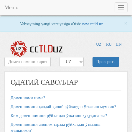
Меню
Toggl
naviga
×
Vebsaytning yangi versiyasiga o'tish:
new.cctld.uz
UZ
RU
EN
Проверить
ОДАТИЙ САВОЛЛАР
Домен номи нима?
Домен номини қандай қилиб рўйхатдан ўтказиш мумкин?
Ким домен номини рўйхатдан ўтказиш ҳуқуқига эга?
Домен номини аноним тарзда рўйхатдан ўтказиш
мумкинми?