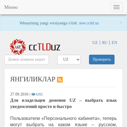
Меню
Toggl
naviga
×
Vebsaytning yangi versiyasiga o'tish:
new.cctld.uz
UZ
RU
EN
Проверить
ЯНГИЛИКЛАР
27.09.2010
|
6392
Для владельцев доменов UZ – выбрать язык
уведомлений просто и быстро
Пользователи «Персонального кабинета», теперь
могут выбрать на каком языке – русском,