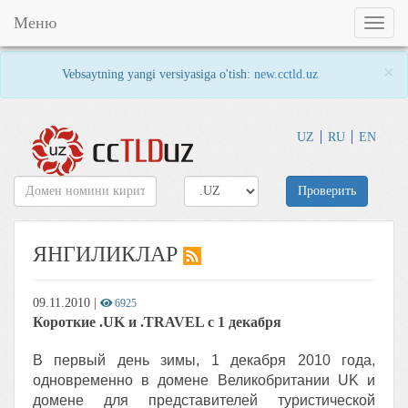
Меню
Toggl
naviga
×
Vebsaytning yangi versiyasiga o'tish:
new.cctld.uz
UZ
RU
EN
Проверить
ЯНГИЛИКЛАР
09.11.2010
|
6925
Короткие .UK и .TRAVEL с 1 декабря
В первый день зимы, 1 декабря 2010 года,
одновременно в домене Великобритании UK и
домене для представителей туристической