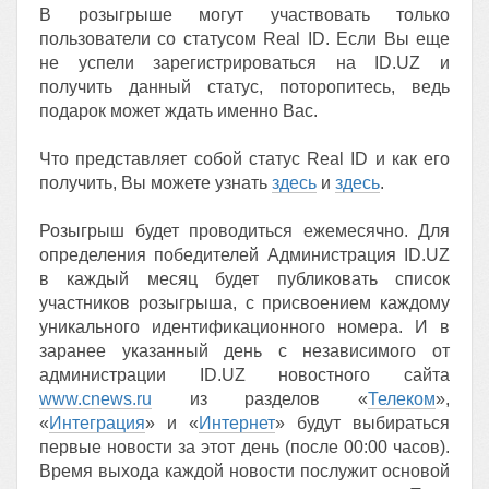
В розыгрыше могут участвовать только
пользователи со статусом Real ID. Если Вы еще
не успели зарегистрироваться на ID.UZ и
получить данный статус, поторопитесь, ведь
подарок может ждать именно Вас.
Что представляет собой статус Real ID и как его
получить, Вы можете узнать
здесь
и
здесь
.
Розыгрыш будет проводиться ежемесячно. Для
определения победителей Администрация ID.UZ
в каждый месяц будет публиковать список
участников розыгрыша, с присвоением каждому
уникального идентификационного номера. И в
заранее указанный день с независимого от
администрации ID.UZ новостного сайта
www.cnews.ru
из разделов «
Телеком
»,
«
Интеграция
» и «
Интернет
» будут выбираться
первые новости за этот день (после 00:00 часов).
Время выхода каждой новости послужит основой