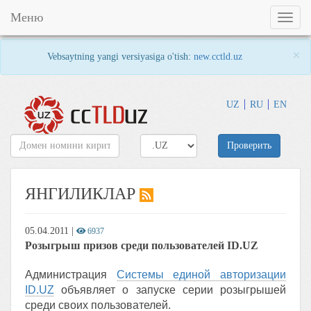
Меню
Toggl
naviga
×
Vebsaytning yangi versiyasiga o'tish:
new.cctld.uz
UZ
RU
EN
Проверить
ЯНГИЛИКЛАР
05.04.2011
|
6937
Розыгрыш призов среди пользователей ID.UZ
Администрация
Системы единой авторизации
ID.UZ
объявляет о запуске серии розыгрышей
среди своих пользователей.