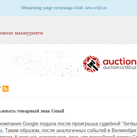
Vebsaytning yangi versiyasiga o'tish:
new.cctld.uz
омени маъмурияти
Р
ьзовать товарный знак Gmail
компания Google подала после проигрыша судебной "битвы"
а
. Таким образом, после аналогичных событий в Великобри