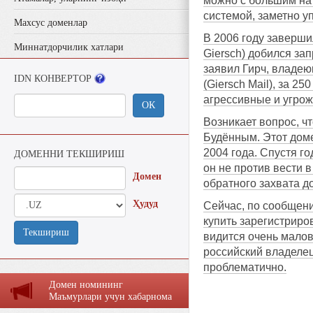
можно с большим нат
системой, заметно у
Махсус доменлар
В 2006 году заверши
Миннатдорчилик хатлари
Giersch) добился за
заявил Гирч, владею
IDN КОНВЕРТОР
(Giersch Mail), за 
агрессивные и угрож
ОК
Возникает вопрос, ч
Будённым. Этот доме
2004 года. Спустя г
ДОМЕННИ ТЕКШИРИШ
он не против вести 
Домен
обратного захвата д
Ҳудуд
Сейчас, по сообщени
купить зарегистриро
Текшириш
видится очень малов
российский владелец
проблематично.
Домен номининг
Маъмурлaри учун хaбaрномa