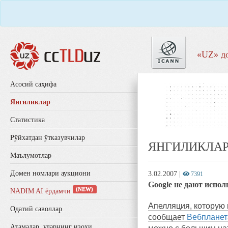
«UZ» д
Aсосий саҳифа
Янгиликлар
Статистика
Рўйхатдан ўтказувчилар
ЯНГИЛИКЛА
Маълумотлар
Домен номлари аукциони
3.02.2007
|
7391
Google не дают испол
(NEW)
NADIM AI ёрдамчи
Апелляция, которую 
Одатий саволлар
сообщает
Вебпланет
Aтамалар, уларнинг изоҳи