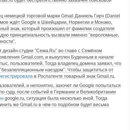
mail.ru будет беспрепятственно захвачен поисковой
ц немецкой торговой марки Gmail Даниель Гирч (Daniel
амое ждёт Google в Швейцарии, Норвегии и Монако,
рный знак, который произошел от фамилии создателя
твёрдую принципиальность вызвали именно "вероломные,
ности".
т дизайн-студии "Сема.Ru" во главе с Семёном
 появления Gmail.com, и выкуплен Буденным в начале
тыс. пользователей. Тогда владелец домена заявил, что
ет "безапелляционным наездом". Чтобы защититься от
регистрировала
в Роспатенте товарный знак Gmail.ru.
ьзователей, и непонятно, захочет ли Google попытаться
по суду, после событий в Германии и Великобритании
ен
google.ru, ситуация была несколько иной. Тогда
нить же Gmail.ru в чём-то подобном будет весьма