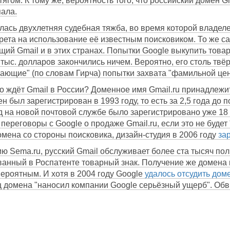
ягом. К тому же, вероятность того, что российский домен G
пала.
лась двухлетняя судебная тяжба, во время которой владеле
прета на использование её известным поисковиком. То же с
щий Gmail и в этих странах. Попытки Google выкупить това
250 тыс. долларов закончились ничем. Вероятно, его столь 
ающие" (по словам Гирча) попытки захвата "фамильной цен
то ждёт Gmail в России? Доменное имя Gmail.ru принадлежи
н был зарегистрирован в 1993 году, то есть за 2,5 года до
од на новой почтовой службе было зарегистрировано уже 18 
в переговоры с Google о продаже Gmail.ru, если это не буд
омена со стороны поисковика, дизайн-студия в 2006 году
за
ю Sema.ru, русский Gmail обслуживает более ста тысяч пол
ванный в Роспатенте товарный знак. Получение же домена 
ероятным. И хотя в 2004 году Google
удалось отсудить дом
 домена "наносил компании Google серьёзный ущерб". Обви