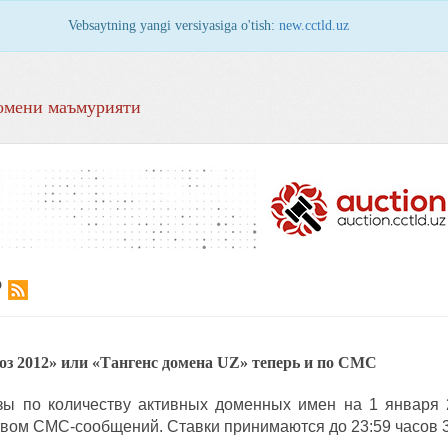
Vebsaytning yangi versiyasiga o'tish:
new.cctld.uz
омени маъмурияти
Р
з 2012» или «Тангенс домена UZ» теперь и по СМС
зы по количеству активных доменных имен на 1 января 
вом СМС-сообщений. Ставки принимаются до 23:59 часов 3