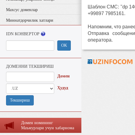
Шаблон СМС: "dp 140
Махсус доменлар
+99897 7985161.
Миннатдорчилик хатлари
Напомним, что ране
Отправка сообщени
IDN КОНВЕРТОР
оператора.
ОК
ДОМЕННИ ТЕКШИРИШ
Домен
Ҳудуд
Текшириш
Домен номининг
Маъмурлaри учун хaбaрномa