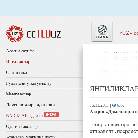
«UZ» д
Aсосий саҳифа
Янгиликлар
Статистика
Рўйхатдан ўтказувчилар
ЯНГИЛИКЛА
Маълумотлар
Домен номлари аукциони
16.11.2011
|
6352
Акция «Доменопрогно
(NEW)
NADIM AI ёрдамчи
Теперь свои прогно
Одатий саволлар
отправлять посредст
Aтамалар, уларнинг изоҳи