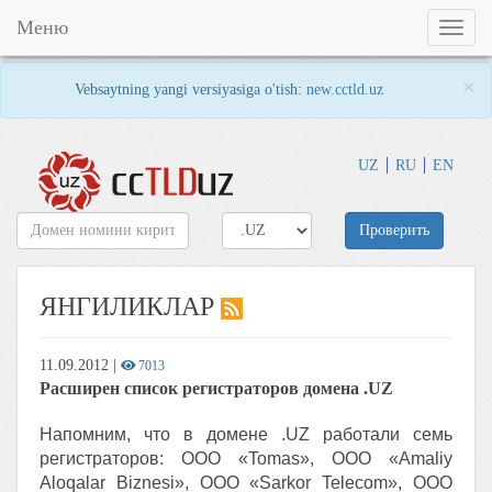
Меню
Toggl
naviga
×
Vebsaytning yangi versiyasiga o'tish:
new.cctld.uz
UZ
RU
EN
Проверить
ЯНГИЛИКЛАР
11.09.2012
|
7013
Расширен список регистраторов домена .UZ
Напомним, что в домене .UZ работали семь
регистраторов: ООО «Tomas», ООО «Amaliy
Aloqalar Biznesi», ООО «Sarkor Telecom», ООО