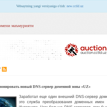
Vebsaytning yangi versiyasiga o'tish:
new.cctld.uz
омени маъмурияти
Р
онировать новый DNS-сервер доменной зоны «UZ»
Заработал еще один внешний DNS-сервер дом
это служба преобразования доменных имен 