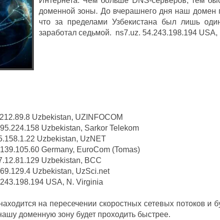
Интернета. Чем больше DNS-серверов, тем бы
доменной зоны. До вчерашнего дня наш домен 
что за пределами Узбекистана был лишь один
заработал седьмой. ns7.uz. 54.243.198.194 USA, N
9.8 Uzbekistan, UZINFOCOM
.158 Uzbekistan, Sarkor Telekom
.1.22 Uzbekistan, UzNET
05.60 Germany, EuroCom (Tomas)
81.129 Uzbekistan, BCC
9.4 Uzbekistan, UzSci.net
98.194 USA, N. Virginia
ходится на пересечении скоростных сетевых потоков и бу
ашу доменную зону будет проходить быстрее.