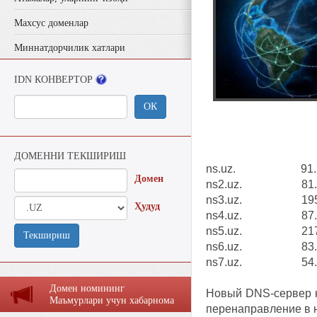
Махсус доменлар
Миннатдорчилик хатлари
IDN КОНВЕРТОР
ОК
ДОМЕННИ ТЕКШИРИШ
ns.uz. 91.212.8
Домен
ns2.uz. 81.95.224
ns3.uz. 195.158
Ҳудуд
ns4.uz. 87.139.1
ns5.uz. 217.12.
Текшириш
ns6.uz. 83.69.12
ns7.uz. 54.243.1
Домен номининг
Новый DNS-cервер на
Маъмурлaри учун хaбaрномa
перенаправление в н