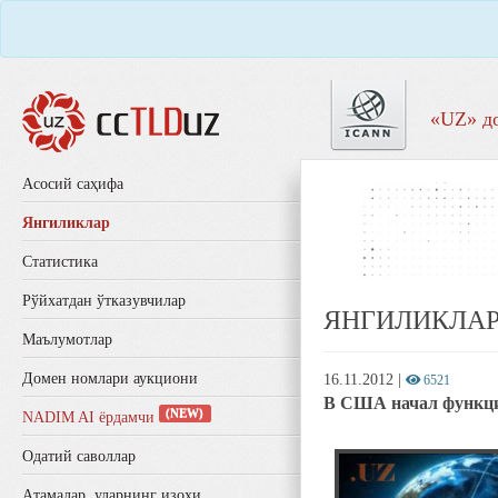
«UZ» д
Aсосий саҳифа
Янгиликлар
Статистика
Рўйхатдан ўтказувчилар
ЯНГИЛИКЛА
Маълумотлар
Домен номлари аукциони
16.11.2012
|
6521
В США начал функци
(NEW)
NADIM AI ёрдамчи
Одатий саволлар
Aтамалар, уларнинг изоҳи