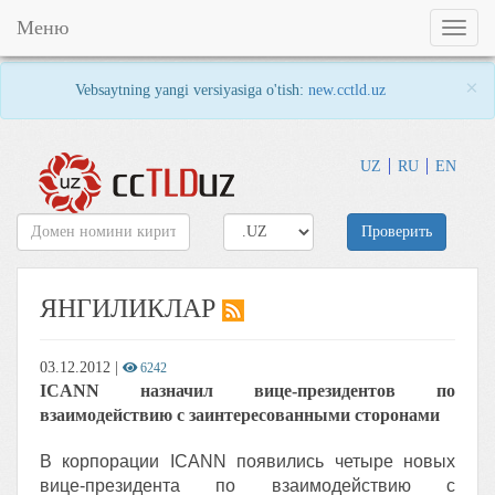
Меню
Toggl
naviga
×
Vebsaytning yangi versiyasiga o'tish:
new.cctld.uz
UZ
RU
EN
Проверить
ЯНГИЛИКЛАР
03.12.2012
|
6242
ICANN назначил вице-президентов по
взаимодействию с заинтересованными сторонами
В корпорации ICANN появились четыре новых
вице-президента по взаимодействию с