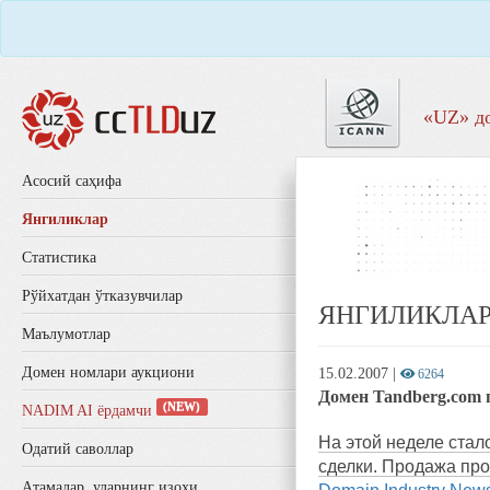
«UZ» д
Aсосий саҳифа
Янгиликлар
Статистика
Рўйхатдан ўтказувчилар
ЯНГИЛИКЛА
Маълумотлар
Домен номлари аукциони
15.02.2007
|
6264
Домен Tandberg.com 
(NEW)
NADIM AI ёрдамчи
На этой неделе стал
Одатий саволлар
сделки. Продажа пр
Aтамалар, уларнинг изоҳи