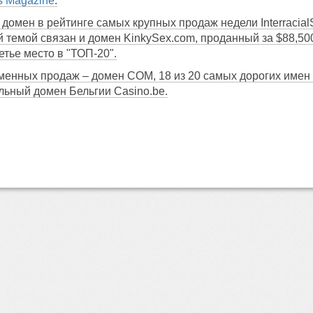
s Magazine
.
домен в рейтинге самых крупных продаж недели InterracialS
ой темой связан и домен KinkySex.com, проданный за $88,50
етье место в "ТОП-20".
оменных продаж – домен COM, 18 из 20 самых дорогих имен п
льный домен Бельгии Casino.be.