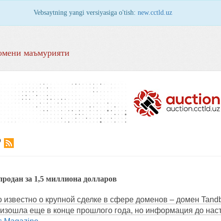
Vebsaytning yangi versiyasiga o'tish:
new.cctld.uz
омени маъмурияти
Р
продан за 1,5 миллиона долларов
о известно о крупной сделке в сфере доменов – домен Tandb
оизошла еще в конце прошлого года, но информация до на