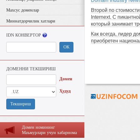
Domain Industry New
Второй по стоимости 
Махсус доменлар
Internext. С пикантн
Миннатдорчилик хатлари
который занимает тр
Как всегда, лидер д
IDN КОНВЕРТОР
приобретен национа
ОК
ДОМЕННИ ТЕКШИРИШ
Домен
Ҳудуд
Текшириш
Домен номининг
Маъмурлaри учун хaбaрномa