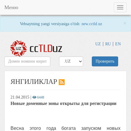
Меню
Toggl
naviga
×
Vebsaytning yangi versiyasiga o'tish:
new.cctld.uz
UZ
RU
EN
Проверить
ЯНГИЛИКЛАР
21.04.2015
|
6448
Новые доменные зоны открыты для регистрации
Весна этого года богата запуском новых