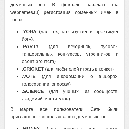
дом
енных зон. В феврале началась (на
webnames.ru) регистрация доменных имен в
зонах
.YOGA (
для тех, кто изучает и практикует
йогу
).
.PARTY
(для вечеринок, тусовок,
танцевальных конкурсов, утренников и
евент-агентств)
.CRICKET
(для любителей играть в крикет)
.VOTE
(для информации о выборах,
голосовании, опросах).
.SCIENCE
(для ученых, из сообществ,
академий, институтов)
В марте все пользователи Сети были
приглашены к использованию доменных зон
.MONEY
(для проектов про деньги,