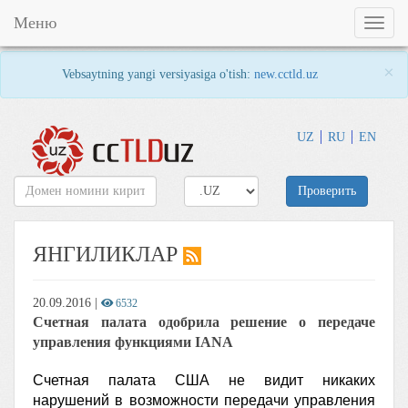
Меню
Toggl
naviga
×
Vebsaytning yangi versiyasiga o'tish:
new.cctld.uz
UZ
RU
EN
Проверить
ЯНГИЛИКЛАР
20.09.2016
|
6532
Счетная палата одобрила решение о передаче
управления функциями IANA
Счетная палата США не видит никаких
нарушений в возможности передачи управления