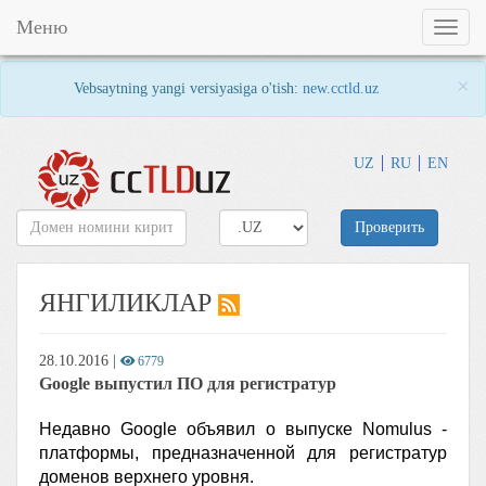
Меню
Toggl
naviga
×
Vebsaytning yangi versiyasiga o'tish:
new.cctld.uz
UZ
RU
EN
Проверить
ЯНГИЛИКЛАР
28.10.2016
|
6779
Google выпустил ПО для регистратур
Недавно Google объявил о выпуске Nomulus -
платформы, предназначенной для регистратур
доменов верхнего уровня.