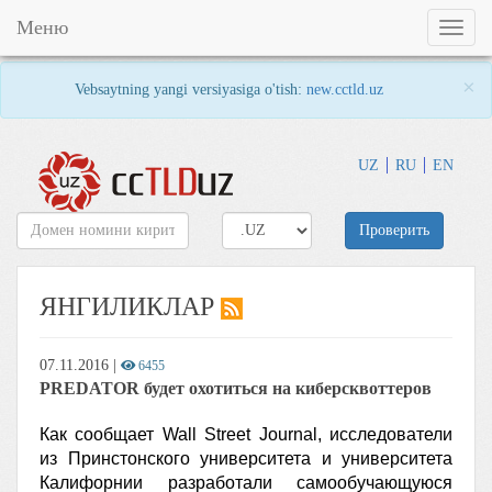
Меню
Toggl
naviga
×
Vebsaytning yangi versiyasiga o'tish:
new.cctld.uz
UZ
RU
EN
Проверить
ЯНГИЛИКЛАР
07.11.2016
|
6455
PREDATOR будет охотиться на киберсквоттеров
Как сообщает Wall Street Journal, исследователи
из Принстонского университета и университета
Калифорнии разработали самообучающуюся