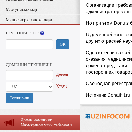
Организации требова
Махсус доменлар
администратор зоны 
Миннатдорчилик хатлари
Но при этом Donuts 
IDN КОНВЕРТОР
В доменной зоне .do
других отраслей наук
ОК
Однако, если на сай
оказания медицински
ДОМЕННИ ТЕКШИРИШ
домена представит с
посторонних товаров
Домен
Свободная регистрац
Ҳудуд
Источник Donaihit.ru
Текшириш
Домен номининг
Маъмурлaри учун хaбaрномa