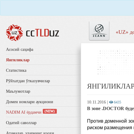
«UZ» д
Aсосий саҳифа
Янгиликлар
Статистика
Рўйхатдан ўтказувчилар
ЯНГИЛИКЛА
Маълумотлар
Домен номлари аукциони
10.11.2016
|
6435
В зоне .DOCTOR буде
(NEW)
NADIM AI ёрдамчи
Против доменной зон
Одатий саволлар
риском размещения 
Aтамалар, уларнинг изоҳи