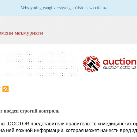
Vebsaytning yangi versiyasiga o'tish:
new.cctld.uz
омени маъмурияти
Р
т введен строгий контроль
ы .DOCTOR представители правительств и медицинских орг
на ней ложной информации, которая может нанести вред з