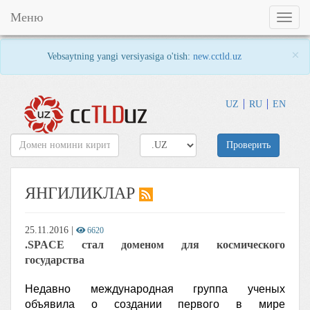
Меню
Toggl
naviga
×
Vebsaytning yangi versiyasiga o'tish:
new.cctld.uz
UZ
RU
EN
Проверить
ЯНГИЛИКЛАР
25.11.2016
|
6620
.SPACE стал доменом для космического
государства
Недавно международная группа ученых
объявила о создании первого в мире