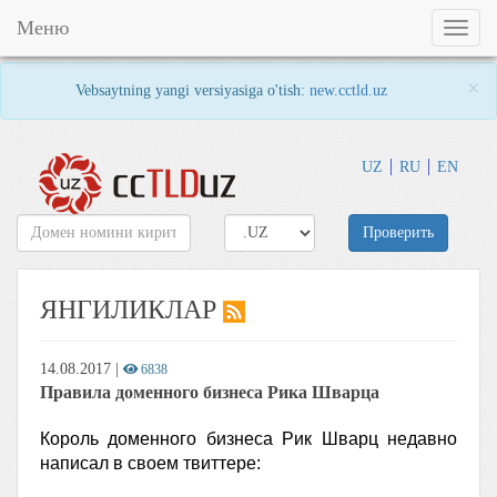
Меню
Toggl
naviga
×
Vebsaytning yangi versiyasiga o'tish:
new.cctld.uz
UZ
RU
EN
Проверить
ЯНГИЛИКЛАР
14.08.2017
|
6838
Правила доменного бизнеса Рика Шварца
Король доменного бизнеса Рик Шварц недавно
написал в своем твиттере: