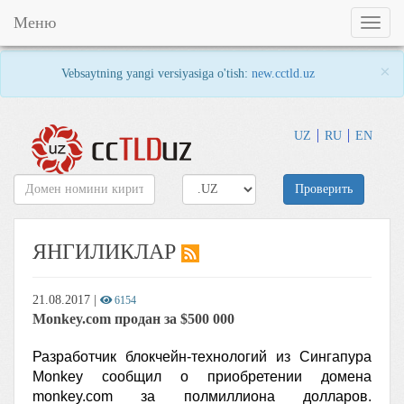
Меню
Toggl
naviga
×
Vebsaytning yangi versiyasiga o'tish:
new.cctld.uz
UZ
RU
EN
Проверить
ЯНГИЛИКЛАР
21.08.2017
|
6154
Monkey.com продан за $500 000
Разработчик блокчейн-технологий из Сингапура
Monkey сообщил о приобретении домена
monkey.com за полмиллиона долларов.