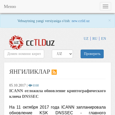
Меню
Toggl
naviga
×
Vebsaytning yangi versiyasiga o'tish:
new.cctld.uz
UZ
RU
EN
Проверить
ЯНГИЛИКЛАР
05.10.2017
|
6168
ICANN отложила обновление криптографического
ключа DNSSEC
На 11 октября 2017 года ICANN запланировала
обновление KSK DNSSEC - главного