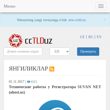
Меню
Toggl
naviga
×
Vebsaytning yangi versiyasiga o'tish:
new.cctld.uz
UZ
RU
EN
Проверить
ЯНГИЛИКЛАР
01.11.2017
|
6315
Технические работы у Регистратора SUVAN NET
(ahost.uz)