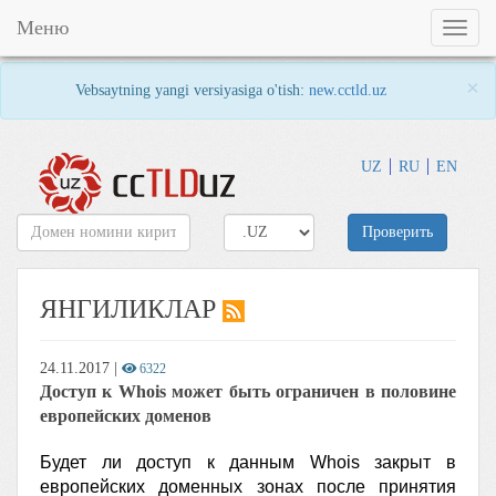
Меню
Toggl
naviga
×
Vebsaytning yangi versiyasiga o'tish:
new.cctld.uz
UZ
RU
EN
Проверить
ЯНГИЛИКЛАР
24.11.2017
|
6322
Доступ к Whois может быть ограничен в половине
европейских доменов
Будет ли доступ к данным Whois закрыт в
европейских доменных зонах после принятия