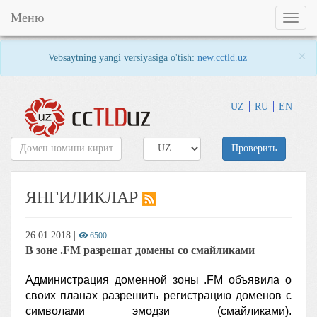
Меню
Toggl
naviga
×
Vebsaytning yangi versiyasiga o'tish:
new.cctld.uz
UZ
RU
EN
Проверить
ЯНГИЛИКЛАР
26.01.2018
|
6500
В зоне .FM разрешат домены со смайликами
Администрация доменной зоны .FM объявила о
своих планах разрешить регистрацию доменов с
символами эмодзи (смайликами).