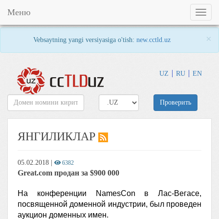
Меню
Toggl
naviga
×
Vebsaytning yangi versiyasiga o'tish:
new.cctld.uz
UZ
RU
EN
Проверить
ЯНГИЛИКЛАР
05.02.2018
|
6382
Great.com продан за $900 000
На конференции NamesCon в Лас-Вегасе,
посвященной доменной индустрии, был проведен
аукцион доменных имен.