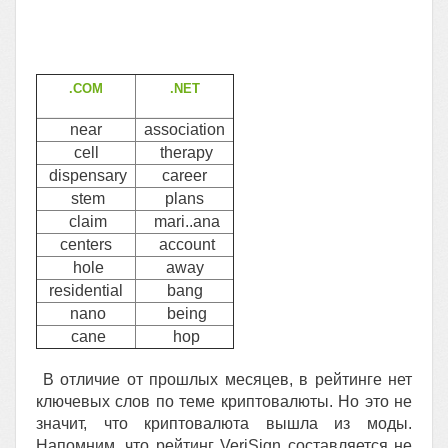
.COM
.NET
near
association
cell
therapy
dispensary
career
stem
plans
claim
mari..ana
centers
account
hole
away
residential
bang
nano
being
cane
hop
В отличие от прошлых месяцев, в рейтинге нет
ключевых слов по теме криптовалюты. Но это не
значит, что криптовалюта вышла из моды.
Напомним, что рейтинг VeriSign составляется не