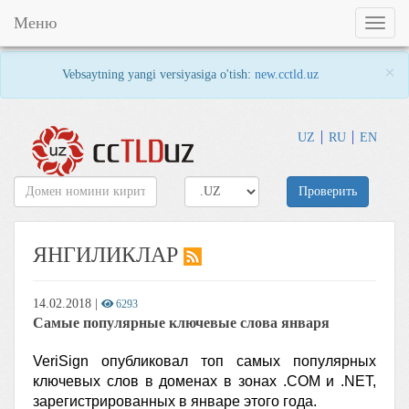
Меню
Toggl
naviga
×
Vebsaytning yangi versiyasiga o'tish:
new.cctld.uz
UZ
RU
EN
Проверить
ЯНГИЛИКЛАР
14.02.2018
|
6293
Самые популярные ключевые слова января
VeriSign опубликовал топ самых популярных
ключевых слов в доменах в зонах .COM и .NET,
зарегистрированных в январе этого года.