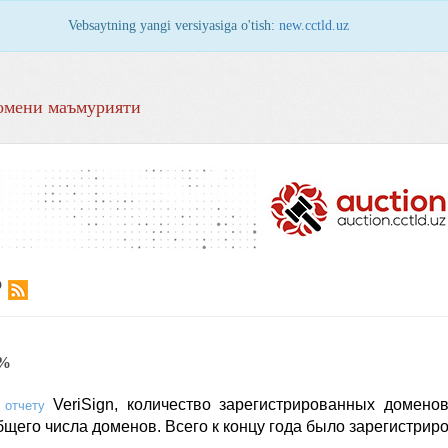
Vebsaytning yangi versiyasiga o'tish:
new.cctld.uz
омени маъмурияти
Р
1%
VeriSign, количество зарегистрированных доменов
 отчету
бщего числа доменов. Всего к концу года было зарегистрир