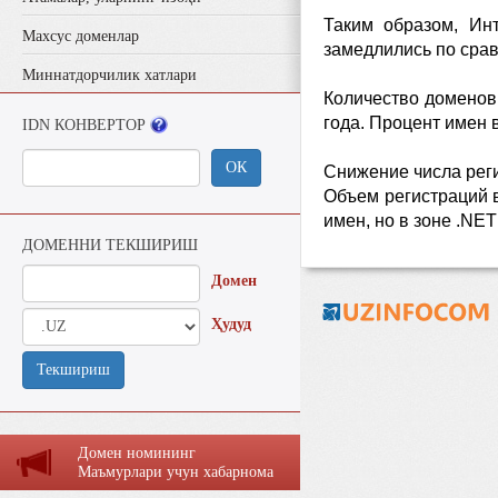
Таким образом, Ин
Махсус доменлар
замедлились по срав
Миннатдорчилик хатлари
Количество доменов 
года. Процент имен 
IDN КОНВЕРТОР
ОК
Снижение числа рег
Объем регистраций в
имен, но в зоне .NET
ДОМЕННИ ТЕКШИРИШ
Домен
Ҳудуд
Текшириш
Домен номининг
Маъмурлaри учун хaбaрномa