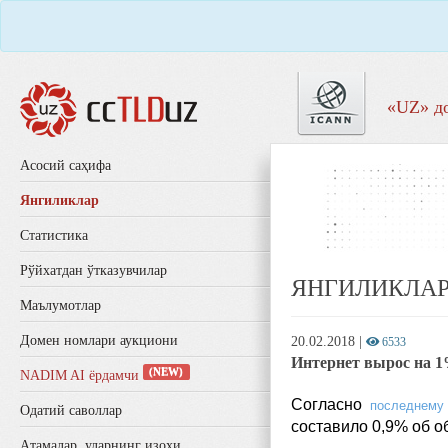
«UZ» д
Aсосий саҳифа
Янгиликлар
Статистика
Рўйхатдан ўтказувчилар
ЯНГИЛИКЛА
Маълумотлар
Домен номлари аукциони
20.02.2018
|
6533
Интернет вырос на 
(NEW)
NADIM AI ёрдамчи
Согласно
последнему
Одатий саволлар
составило 0,9% об о
Aтамалар, уларнинг изоҳи