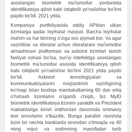
asoslangan biometrik ma'lumotlar yordamida
identifikatsiya qilish kabi istiqbolli yo'nalishlar bo'limi
paydo bo'ldi. 2021 yilda.
Kompaniya portfoliyasida oddiy APIdan ulkan
tizimlarga qadar loyihalar mavjud. Barcha loyihalar
muhim va har birining o'ziga xos qiymati bor. Va agar
vazirliklar va idoralar uchun idoralararo ma'lumotlar
almashinuvi platformasi va axborot tizimlari tanish
faoliyat sohasi bo'lsa, sun'iy intellektga asoslangan
biometrik ma'lumotlar asosida identifikatsiya qilish
kabi istiqbolli yo'nalishlar bo'limi 2021 yilda paydo
bo'ldi. Axborot texnologiyalari va
kommunikatsiyalarini rivojlantirish vazirligining
ko'magi bilan boshqa mamlakatlarning 60 dan ortiq
o'hshash tizimlarini o'rganib chiqib, biz MyID
biometrik identifikatsiya tizimini yaratdik va Prezident
maktablariga kirish imtihonlari davomida ommaviy
test sinovlarini o'tkazdik. Bunga parallel ravishda
tizim bir nechta banklarda sinovdan o'tmoqda va 40
ming mijoz va xodimning masofadan turib