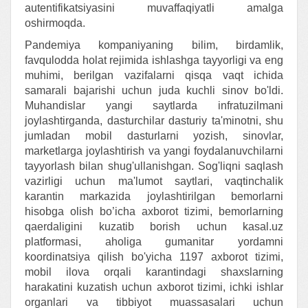
autentifikatsiyasini muvaffaqiyatli amalga
oshirmoqda.
Pandemiya kompaniyaning bilim, birdamlik,
favqulodda holat rejimida ishlashga tayyorligi va eng
muhimi, berilgan vazifalarni qisqa vaqt ichida
samarali bajarishi uchun juda kuchli sinov bo'ldi.
Muhandislar yangi saytlarda infratuzilmani
joylashtirganda, dasturchilar dasturiy ta'minotni, shu
jumladan mobil dasturlarni yozish, sinovlar,
marketlarga joylashtirish va yangi foydalanuvchilarni
tayyorlash bilan shug'ullanishgan. Sog'liqni saqlash
vazirligi uchun ma'lumot saytlari, vaqtinchalik
karantin markazida joylashtirilgan bemorlarni
hisobga olish bo’icha axborot tizimi, bemorlarning
qaerdaligini kuzatib borish uchun kasal.uz
platformasi, aholiga gumanitar yordamni
koordinatsiya qilish bo'yicha 1197 axborot tizimi,
mobil ilova orqali karantindagi shaxslarning
harakatini kuzatish uchun axborot tizimi, ichki ishlar
organlari va tibbiyot muassasalari uchun