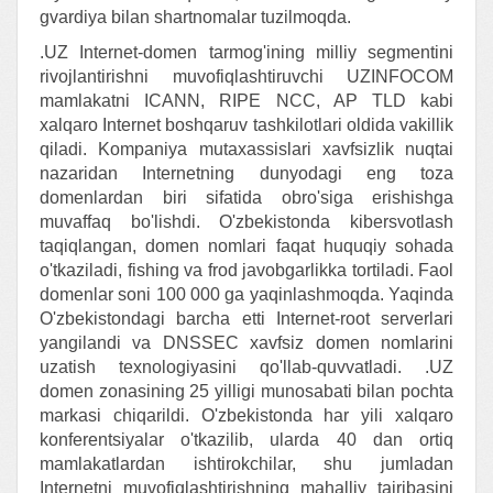
gvardiya bilan shartnomalar tuzilmoqda.
.UZ Internet-domen tarmog'ining milliy segmentini
rivojlantirishni muvofiqlashtiruvchi UZINFOCOM
mamlakatni ICANN, RIPE NCC, AP TLD kabi
xalqaro Internet boshqaruv tashkilotlari oldida vakillik
qiladi. Kompaniya mutaxassislari xavfsizlik nuqtai
nazaridan Internetning dunyodagi eng toza
domenlardan biri sifatida obro'siga erishishga
muvaffaq bo'lishdi. O'zbekistonda kibersvotlash
taqiqlangan, domen nomlari faqat huquqiy sohada
o'tkaziladi, fishing va frod javobgarlikka tortiladi. Faol
domenlar soni 100 000 ga yaqinlashmoqda. Yaqinda
O'zbekistondagi barcha etti Internet-root serverlari
yangilandi va DNSSEC xavfsiz domen nomlarini
uzatish texnologiyasini qo'llab-quvvatladi. .UZ
domen zonasining 25 yilligi munosabati bilan pochta
markasi chiqarildi. O'zbekistonda har yili xalqaro
konferentsiyalar o'tkazilib, ularda 40 dan ortiq
mamlakatlardan ishtirokchilar, shu jumladan
Internetni muvofiqlashtirishning mahalliy tajribasini