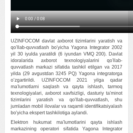
UZINFOCOM davlat axborot tizimlarini yaratish va
qo'llab-quvvatlash bo'yicha Yagona Integrator 2002
yil 30 iyulda yaratildi (6 iyundan VMQ 200). Davlat
idoralarida axborot texnologiyalarini qo'llab-
quvvatlash markazi sifatida tashkil etilgan va 2017
yilda (29 avgustdan 3245 PQ) Yagona integratorga
o’zgartirildi. UZINFOCOM 2021 yilga qadar
ma'lumotlarni saqlash va qayta ishlash, tarmoq
texnologiyalari, axborot xavfsizligi, dasturiy ta'minot
tizimlarini yaratish va qo'llab-quvvatlash, shu
jumladan mobil ilovalar va raqamli identifikatsiyalash
bo'yicha ekspert tashkilotiga aylandi.
Elektron hukumat ma'lumotlarini qayta ishlash
markazining operatori sifatida Yagona Integrator