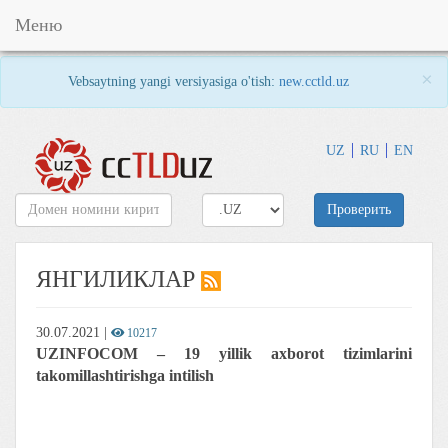
Меню
×
Vebsaytning yangi versiyasiga o'tish:
new.cctld.uz
UZ
RU
EN
Проверить
ЯНГИЛИКЛАР
30.07.2021
|
10217
UZINFOCOM – 19 yillik axborot tizimlarini
takomillashtirishga intilish