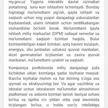
my.gov.uz Yagona interaktiv davlat xizmatlari
portalining tunu kun ishlashini ta'minlaydi. Bunday
hajmdagi ma'lumotlarni yig'ish, qayta ishlash va
saqlash uchun eng yuqori darajadagi uskunalardan
foydalaniladi, ularni ishlatish uchun sertifikatlangan
muhandislar bo'lishi kerak. Ma'lumotlarni qayta
ishlash milliy markazlari (DPM) nafaqat serverlar va
ma'lumotlarni saqlash tizimlari haqida. Bular
tizimlashtirilgan kabel tizimlari, aniq havoni tozalash,
energiya, shu jumladan uzluksiz quvvat manbalari,
dizel generatorlari to'plamlari va zaxira quvvat
manbalari, ma'lumotlarni uzatish va saqlash.
Kompaniya portfoliosida milliy darajadagi juda
kichikdan ulkan tizimlarga qadar loyihalar mavjud.
Barcha loyihalar muhim va har birining o'ziga xos
qiymati va eksklyuzivligi bor. Va agar vazirliklar va
idoralar uchun idoralararo ma'lumotlar almashinuvi
platformasi va axborot tizimlari tanish faoliyat sohasi
bo'lsa va tajriba o'n yildan ortiq vaqt davomida
to'plangan bo'lsa, u holda sun'iy intellektga