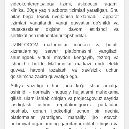
videokonferentsaloqa tizimi, askdoctor raqamli
klinika, 20ga yaqin axborot tizimlari yaratilgan. Shu
bilan birga, texnik rivojlanish to'xtamadi - apparat
tizimlari yangilandi, yangi quvvatlar qo'shildi va
mutaxassislar o'qishni davom ettirishdi va
sertifikatlash imtihonlarini topshirdilar.
UZINFOCOM ma'lumotlar markazi va bulutli
xizmatlarning server platformasini yangiladi,
shuningdek virtual maydon kengayib, tezroq va
ishonchli bo'ldi. Ma'lumotlar markazi endi elektr
quvvat, havoni tozalash va xavfsizlik uchun
qo'shimcha zaxira quvvatiga ega.
Adliya vazirligi uchun juda ko'p ishlar amalga
oshirildi - normativ -huquqiy hujjatlarni muhokama
qilish, ularni ishlab chiqish va project.gov.uz saytida
tasdiqlash uchun regulation.gov.uz portalidan
boshlab, qonun ijodkorligi uchun bir nechta
platformalar yaratilgan. mahalliy ijro etuvchi
hokimiyat organlarining qarorlarini ishlab chiqish va