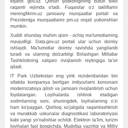
eqaror. gov.uz. Qonun ijodkorligining butun tsikli
raqamli rejimda o'tadi. Fuqarolar o'z takliflarini
meningfikrim.uz jamoaviy murojaatlar portali va
Prezidentga murojaatlarini pm.uz orqali yuborishlari
mumkin.
Xuddi shunday muhim qism - ochiq ma'lumotlarning
mavjudligi. Data.gov.uz portali ular uchun doimiy
ishlaydi. Ma'lumotlar doimiy ravishda yangilanib
turadi va ularning dolzarbligi Birlashgan Millatlar
Tashkilotining xalqaro rivojlanish reytingiga ta'sir
qiladi.
IT Park Uzbekistan eng yirik rezidentlaridan biri
sifatida kompaniya berilgan imtiyozlarni korxonani
modernizatsiya qilish va jamoani rivojlantirish uchun
foydalangan. Loyihalarda ishtirok etadigan
xodimlarning soni, shuningdek, loyihalarning o'zi
ham ko'paygan. Qishloq xo'jaligida raqamlashtirish
va murakkab uskunalar diagnostikasi laboratoriyasi
kabi yangi yo'nalishlar ochildi. Elektron ta'lim, turizm
loyihalari faol bosqichda, Mudofaa vazirligi va Milliy