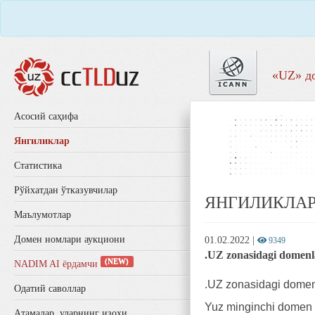
«UZ» д
Aсосий саҳифа
Янгиликлар
Статистика
Рўйхатдан ўтказувчилар
ЯНГИЛИКЛА
Маълумотлар
Домен номлари аукциони
01.02.2022
|
9349
.UZ zonasidagi domenla
(NEW)
NADIM AI ёрдамчи
.UZ zonasidagi domenl
Одатий саволлар
Yuz minginchi domen a
Aтамалар, уларнинг изоҳи