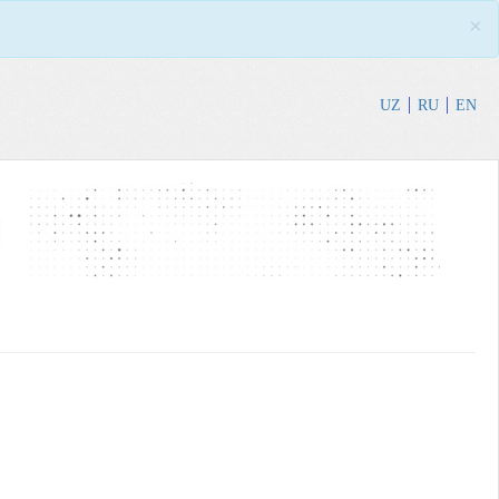
×
UZ
RU
EN