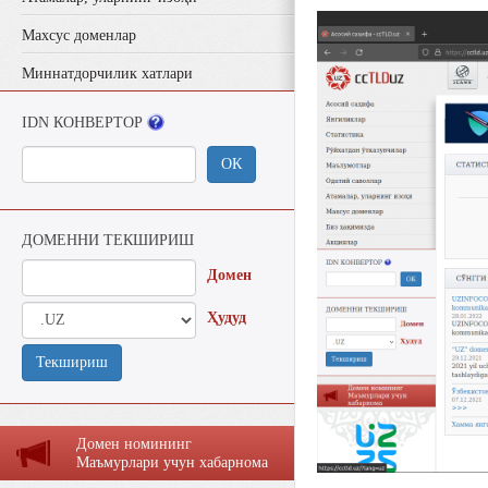
Махсус доменлар
Миннатдорчилик хатлари
IDN КОНВЕРТОР
ОК
ДОМЕННИ ТЕКШИРИШ
Домен
Ҳудуд
Текшириш
Домен номининг
Маъмурлaри учун хaбaрномa