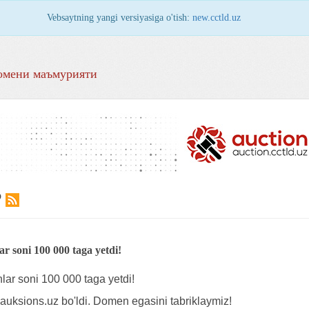
Vebsaytning yangi versiyasiga o'tish:
new.cctld.uz
омени маъмурияти
Р
r soni 100 000 taga yetdi!
ar soni 100 000 taga yetdi!
uksions.uz bo'ldi. Domen egasini tabriklaymiz!