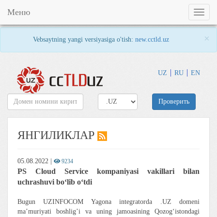
Меню
Toggl
naviga
×
Vebsaytning yangi versiyasiga o'tish:
new.cctld.uz
UZ
RU
EN
Проверить
ЯНГИЛИКЛАР
05.08.2022
|
9234
PS Cloud Service kompaniyasi vakillari bilan
uchrashuvi boʻlib oʻtdi
Bugun UZINFOCOM Yagona integratorda .UZ domeni
maʼmuriyati boshlig’i va uning jamoasining Qozogʻistondagi