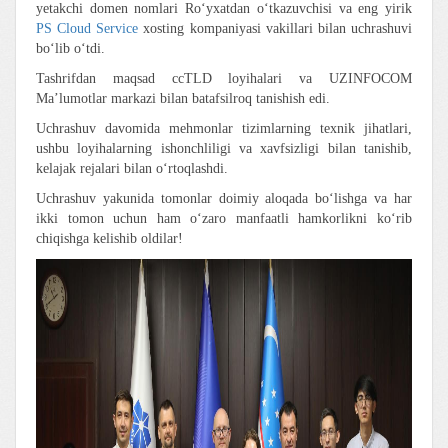
yetakchi domen nomlari Roʻyxatdan oʻtkazuvchisi va eng yirik
PS Cloud Service
xosting kompaniyasi vakillari bilan uchrashuvi
boʻlib oʻtdi.
Tashrifdan maqsad ccTLD loyihalari va UZINFOCOM
Ma’lumotlar markazi bilan batafsilroq tanishish edi.
Uchrashuv davomida mehmonlar tizimlarning texnik jihatlari,
ushbu loyihalarning ishonchliligi va xavfsizligi bilan tanishib,
kelajak rejalari bilan o‘rtoqlashdi.
Uchrashuv yakunida tomonlar doimiy aloqada boʻlishga va har
ikki tomon uchun ham oʻzaro manfaatli hamkorlikni koʻrib
chiqishga kelishib oldilar!