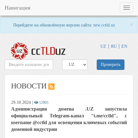
Навигация
Toggl
naviga
×
Перейдите на обновлённую версию сайта:
new.cctld.uz
UZ
RU
EN
Проверить
НОВОСТИ
29.10.2024
|
12903
Администрация домена .UZ запустила
официальный Telegram-канал "t.me/cctld", c
username @cctld для освещения ключевых событий
доменной индустрии