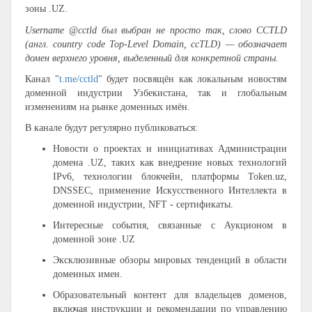
зоны .UZ.
Username @cctld был выбран не просто так, слово CCTLD
(англ. country code Top-Level Domain, ccTLD) — обозначает
домен верхнего уровня, выделенный для конкретной страны.
Канал "
t.me/cctld
" будет посвящён как локальным новостям
доменной индустрии Узбекистана, так и глобальным
изменениям на рынке доменных имён.
В канале будут регулярно публиковаться:
Новости о проектах и инициативах Администрации
домена .UZ, таких как внедрение новых технологий
IPv6, технологии блокчейн, платформы Token.uz,
DNSSEC, применение Искусственного Интеллекта в
доменной индустрии, NFT - сертификаты.
Интересные события, связанные с Аукционом в
доменной зоне .UZ
Эксклюзивные обзоры мировых тенденций в области
доменных имен.
Образовательный контент для владельцев доменов,
включая инструкции и рекомендации по управлению