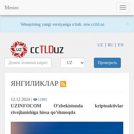
Меню
Toggl
naviga
×
Vebsaytning yangi versiyasiga o'tish:
new.cctld.uz
UZ
RU
EN
Проверить
ЯНГИЛИКЛАР
12.12.2024
|
11985
UZINFOCOM O’zbekistonda kriptoaktivlar
rivojlanishiga hissa qo’shmoqda