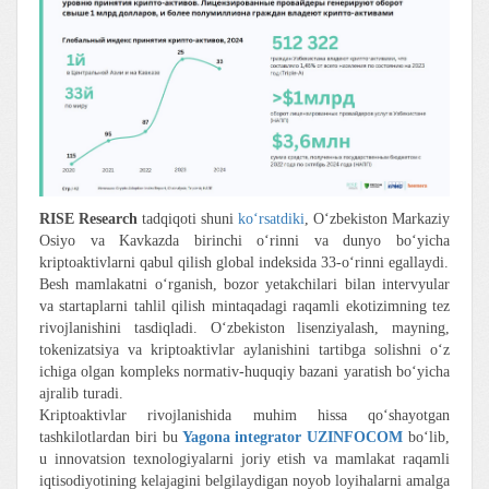
RISE Research
tadqiqoti shuni
ko‘rsatdiki
, O‘zbekiston Markaziy
Osiyo va Kavkazda birinchi o‘rinni va dunyo bo‘yicha
kriptoaktivlarni qabul qilish global indeksida 33-o‘rinni egallaydi.
Besh mamlakatni o‘rganish, bozor yetakchilari bilan intervyular
va startaplarni tahlil qilish mintaqadagi raqamli ekotizimning tez
rivojlanishini tasdiqladi. O‘zbekiston lisenziyalash, mayning,
tokenizatsiya va kriptoaktivlar aylanishini tartibga solishni o‘z
ichiga olgan kompleks normativ-huquqiy bazani yaratish bo‘yicha
ajralib turadi.
Kriptoaktivlar rivojlanishida muhim hissa qo‘shayotgan
tashkilotlardan biri bu
Yagona integrator UZINFOCOM
bo‘lib,
u innovatsion texnologiyalarni joriy etish va mamlakat raqamli
iqtisodiyotining kelajagini belgilaydigan noyob loyihalarni amalga