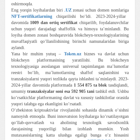
oshirmoqda.
Eng yorqin loyihalardan biri
.UZ
zonasi uchun domen nomlariga
NFT-sertifikatlarning
chiqarilishi bo‘ldi. 2023-2024-yillar
davomida
1009 dan
ortiq sertifikat
chiqarilib, foydalanuvchilar
uchun yuqori darajadagi shaffoflik va himoya ta’minlandi. Bu
loyiha domen zonasi boshqaruvida blokcheyn-texnologiyalarining
muvaffaqiyatli qo‘llanilishining birinchi namunalaridan biriga
aylandi.
Yana bir muhim yutuq –
Token.uz
biznes va davlat uchun
blokcheyn platformasining yaratilishi. Bu blokcheyn
texnologiyasiga asoslangan universal taqsimlangan ma’lumotlar
reestri bo‘lib, ma’lumotlarning shaffof saqlanishini va
tranzaksiyalarni yuqori tezlikda qayta ishlashni ta’minlaydi. 2023-
2024-yillar davomida platformada
1 554 875 ta
blok
tasdiqlandi,
umumiy
tranzaksiyalar soni esa 592 905 tani
tashkil etdi. Ushbu
ko‘rsatkichlar platformaning davlat va xususiy tashkilotlar orasida
yuqori talabga ega ekanligini ko‘rsatadi.
O‘zbekiston kriptoaktivlar rivojlanishi sohasida dinamik o‘sishni
namoyish etmoqda. Buni innovatsion loyihalarga ko‘rsatilayotgan
qo‘llab-quvvatlash va aholining texnologik savodxonlik
darajasining yuqoriligi bilan izohlash mumkin. Yosh
mutaxassislarning katta ulushga egaligi bunga o‘z hissasini