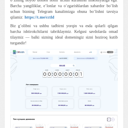
o‘zining noyob domen nomi uchun kurashish imkoniyatiga ega.
Barcha yangiliklar, e’lonlar va o‘zgarishlardan xabardor bo‘lish
uchun bizning Telegram kanalimizga obuna bo‘lishni tavsiya
qilamiz:
https://t.me/cctld
Biz g‘olibni va ushbu tadbirni yorqin va esda qolarli qilgan
barcha ishtirokchilarni tabriklaymiz. Kelgusi savdolarda omad
tilaymiz — balki sizning ideal domeningiz sizni hoziroq kutib
turgandir!