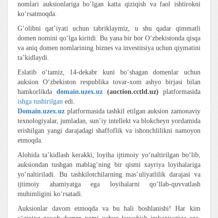
nomlari auksionlariga bo‘lgan katta qiziqish va faol ishtirokni
ko‘rsatmoqda.
G‘olibni qat’iyati uchun tabriklaymiz, u shu qadar qimmatli
domen nomini qo‘lga kiritdi. Bu yana bir bor O‘zbekistonda qisqa
va aniq domen nomlarining biznes va investitsiya uchun qiymatini
ta’kidlaydi.
Eslatib o‘tamiz, 14-dekabr kuni bo‘shagan domenlar uchun
auksion O‘zbekiston respublika tovar-xom ashyo birjasi bilan
hamkorlikda
domain.uzex.uz
(auction.cctld.uz)
platformasida
ishga tushirilgan
edi.
Domain.uzex.uz
platformasida tashkil etilgan auksion zamonaviy
texnologiyalar, jumladan, sun’iy intellekt va blokcheyn yordamida
erishilgan yangi darajadagi shaffoflik va ishonchlilikni namoyon
etmoqda.
Alohida ta’kidlash kerakki, loyiha ijtimoiy yo‘naltirilgan bo‘lib,
auksiondan tushgan mablag‘ning bir qismi xayriya loyihalariga
yo‘naltiriladi. Bu tashkilotchilarning mas’uliyatlilik darajasi va
ijtimoiy ahamiyatga ega loyihalarni qo‘llab-quvvatlash
muhimligini ko‘rsatadi.
Auksionlar davom etmoqda va bu hali boshlanishi! Har kim