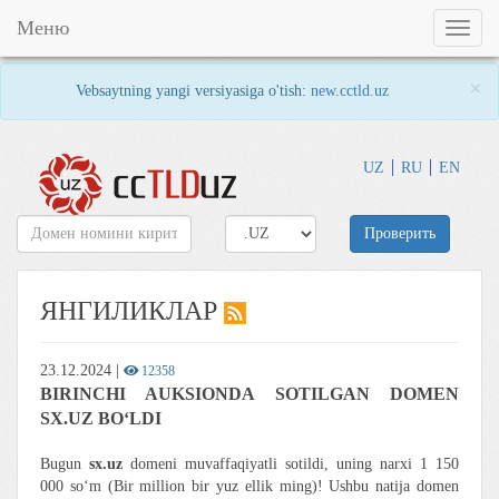
Меню
Toggl
naviga
×
Vebsaytning yangi versiyasiga o'tish:
new.cctld.uz
UZ
RU
EN
Проверить
ЯНГИЛИКЛАР
23.12.2024
|
12358
BIRINCHI AUKSIONDA SOTILGAN DOMEN
SX.UZ BO‘LDI
Bugun
sx.uz
domeni muvaffaqiyatli sotildi, uning narxi 1 150
000 so‘m (Bir million bir yuz ellik ming)! Ushbu natija domen