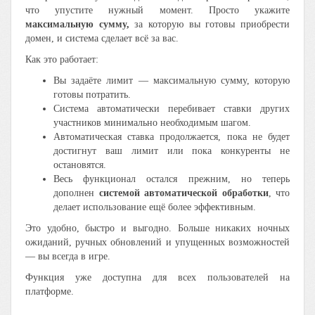
что упустите нужный момент. Просто укажите
максимальную сумму,
за которую вы готовы приобрести
домен, и система сделает всё за вас.
Как это работает:
Вы задаёте лимит — максимальную сумму, которую
готовы потратить.
Система автоматически перебивает ставки других
участников минимально необходимым шагом.
Автоматическая ставка продолжается, пока не будет
достигнут ваш лимит или пока конкуренты не
остановятся.
Весь функционал остался прежним, но теперь
дополнен
системой автоматической обработки
, что
делает использование ещё более эффективным.
Это удобно, быстро и выгодно. Больше никаких ночных
ожиданий, ручных обновлений и упущенных возможностей
— вы всегда в игре.
Функция уже доступна для всех пользователей на
платформе.