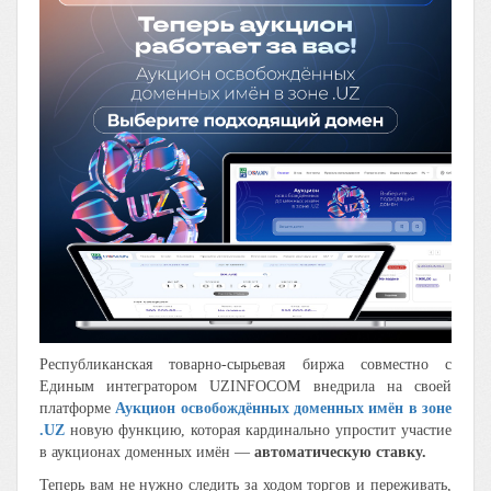
Республиканская товарно-сырьевая биржа совместно с
Единым интегратором UZINFOCOM внедрила на своей
платформе
Аукцион освобождённых доменных имён в зоне
.UZ
новую функцию, которая кардинально упростит участие
в аукционах доменных имён —
автоматическую ставку.
Теперь вам не нужно следить за ходом торгов и переживать,