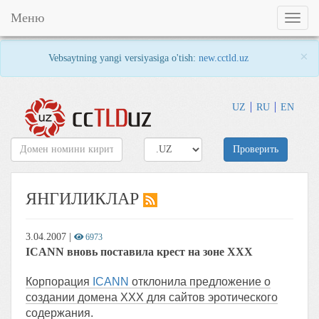
Меню
Toggl
naviga
×
Vebsaytning yangi versiyasiga o'tish:
new.cctld.uz
UZ
RU
EN
Проверить
ЯНГИЛИКЛАР
3.04.2007
|
6973
ICANN вновь поставила крест на зоне XXX
Корпорация
ICANN
отклонила предложение о
создании домена XXX для сайтов эротического
содержания.