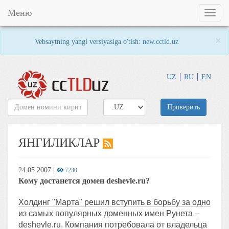
Меню
Toggl
naviga
×
Vebsaytning yangi versiyasiga o'tish:
new.cctld.uz
UZ
RU
EN
Проверить
ЯНГИЛИКЛАР
24.05.2007
|
7230
Кому достанется домен deshevle.ru?
Холдинг "Марта" решил вступить в борьбу за одно
из самых популярных доменных имен Рунета –
deshevle.ru. Компания потребовала от владельца