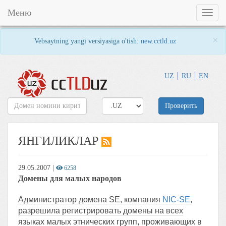
Меню
Toggl
naviga
×
Vebsaytning yangi versiyasiga o'tish:
new.cctld.uz
UZ
RU
EN
Проверить
ЯНГИЛИКЛАР
29.05.2007
|
6258
Домены для малых народов
Администратор домена SE, компания
NIC-SE
,
разрешила регистрировать домены на всех
языках малых этнических групп, проживающих в