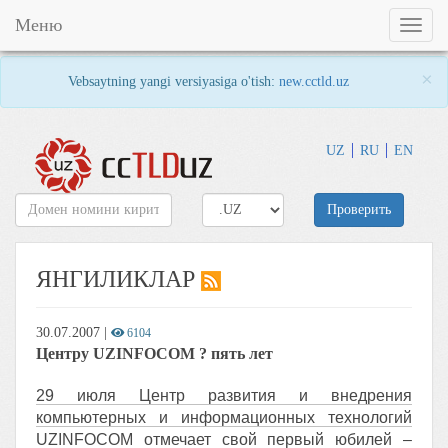
Меню
Toggl
naviga
×
Vebsaytning yangi versiyasiga o'tish:
new.cctld.uz
UZ
RU
EN
Проверить
ЯНГИЛИКЛАР
30.07.2007
|
6104
Центру UZINFOCOM ? пять лет
29 июля Центр развития и внедрения
компьютерных и информационных технологий
UZINFOCOM отмечает свой первый юбилей –