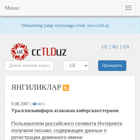
Меню
Toggl
naviga
×
Vebsaytning yangi versiyasiga o'tish:
new.cctld.uz
UZ
RU
EN
Проверить
ЯНГИЛИКЛАР
9.08.2007
|
6013
Уралсвязьинформ атакован киберсквоттерами
Пользователи российского сегмента Интернета
получили письмо, содержащее данные о
регистрации доменного имени