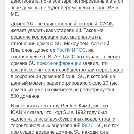
действовать, пока все зарегистрированные в этой
зоне домены не будет перемещены в зоны RS и
ME.
Домен YU - не единственный, который ICANN
желает удалить как устаревший. Такое же
решение корпорация рассматривала и в
отношении домена SU. Между тем, Алексей
Платонов, директор
РосНИИРОС
, на
состоявшейся в ИТАР-ТАСС по случаю 17-летия
домена SU
пресс-конференции
заявил, что
российское интернет-сообщество заинтересовано
в сохранении доменной зоны SU, в которой на
данный момент зарегистрировано около 10 тыс.
доменных имен и ежемесячно регистрируется 1
500 доменов.
В интервью агентству Reuters Ким Дэйвс из
ICANN сказал, что "код SU в 1992 году был
удален из списка двухбуквенных кодов стран и
территориальных образований
ISO 3166
, и с тех
пор существование домена SU находится в