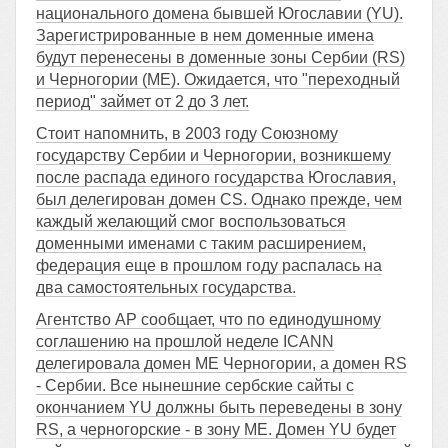
национального домена бывшей Югославии (YU).
Зарегистрированные в нем доменные имена
будут перенесены в доменные зоны Сербии (RS)
и Черногории (ME). Ожидается, что "переходный
период" займет от 2 до 3 лет.
Стоит напомнить, в 2003 году Союзному
государству Сербии и Черногории, возникшему
после распада единого государства Югославия,
был делегирован домен CS. Однако прежде, чем
каждый желающий смог воспользоваться
доменными именами с таким расширением,
федерация еще в прошлом году распалась на
два самостоятельных государства.
Агентство АP сообщает, что по единодушному
соглашению на прошлой неделе ICANN
делегировала домен ME Черногории, а домен RS
- Сербии. Все нынешние сербские сайты с
окончанием YU должны быть переведены в зону
RS, а черногорские - в зону ME. Домен YU будет