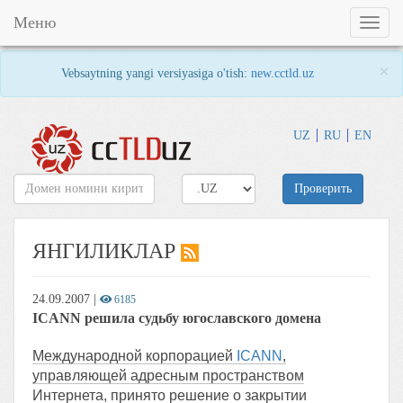
Меню
Toggl
naviga
×
Vebsaytning yangi versiyasiga o'tish:
new.cctld.uz
UZ
RU
EN
Проверить
ЯНГИЛИКЛАР
24.09.2007
|
6185
ICANN решила судьбу югославского домена
Международной корпорацией
ICANN
,
управляющей адресным пространством
Интернета, принято решение о закрытии