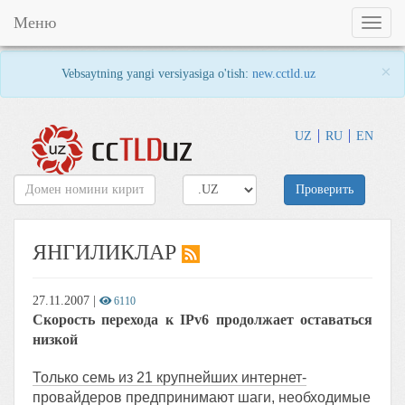
Меню
Toggl
naviga
×
Vebsaytning yangi versiyasiga o'tish:
new.cctld.uz
UZ
RU
EN
Проверить
ЯНГИЛИКЛАР
27.11.2007
|
6110
Скорость перехода к IPv6 продолжает оставаться
низкой
Только семь из 21 крупнейших интернет-
провайдеров предпринимают шаги, необходимые