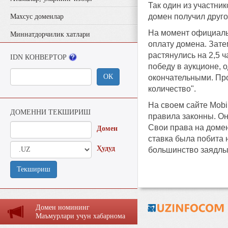
Так один из участник
домен получил другой
Махсус доменлар
На момент официальн
Миннатдорчилик хатлари
оплату домена. Зате
растянулись на 2,5 
IDN КОНВЕРТОР
победу в аукционе, 
ОК
окончательными. Пр
количество".
На своем сайте Mobi
ДОМЕННИ ТЕКШИРИШ
правила законны. Он
Свои права на домен
Домен
ставка была побита 
Ҳудуд
большинство заядлых
Текшириш
Домен номининг
Маъмурлaри учун хaбaрномa