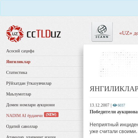
«UZ» д
Aсосий саҳифа
Янгиликлар
Статистика
Рўйхатдан ўтказувчилар
ЯНГИЛИКЛА
Маълумотлар
Домен номлари аукциони
13.12.2007
|
6037
Победители аукциона 
(NEW)
NADIM AI ёрдамчи
Неприятный инцидент
Одатий саволлар
уже считали своими.
Aтамалар, уларнинг изоҳи