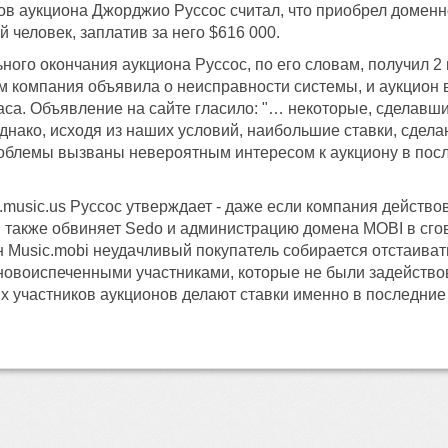
ов аукциона Джорджио Руссос считал, что приобрел доменное
 человек, заплатив за него $616 000.
ого окончания аукциона Руссос, по его словам, получил 2 
м компания объявила о неисправности системы, и аукцион 
часа. Объявление на сайте гласило: "… некоторые, сделавш
однако, исходя из наших условий, наибольшие ставки, сдел
облемы вызваны невероятным интересом к аукциону в посл
.music.us Руссос утверждает - даже если компания действов
 также обвиняет Sedo и администрацию домена MOBI в сгов
 Music.mobi неудачливый покупатель собирается отстаивать 
новоиспеченными участниками, которые не были задейство
 участников аукционов делают ставки именно в последние