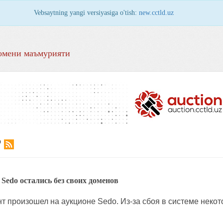
Vebsaytning yangi versiyasiga o'tish:
new.cctld.uz
омени маъмурияти
Р
Sedo остались без своих доменов
 произошел на аукционе Sedo. Из-за сбоя в системе некот